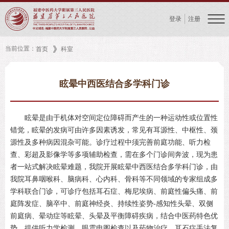
登录
注册
当前位置：
首页
科室
眩晕中西医结合多学科门诊
眩晕是由于机体对空间定位障碍而产生的一种运动性或位置性
错觉，眩晕的发病可由许多因素诱发，常见有耳源性、中枢性、颈
源性及多种病因混杂可能。诊疗过程中须完善前庭功能、听力检
查、彩超及影像学等多项辅助检查，需在多个门诊间奔波，现为患
者一站式解决眩晕难题，我院开展眩晕中西医结合多学科门诊，由
我院耳鼻咽喉科、脑病科、心内科、骨科等不同领域的专家组成多
学科联合门诊，可诊疗包括耳石症、梅尼埃病、前庭性偏头痛、前
庭阵发症、脑卒中、前庭神经炎、持续性姿势-感知性头晕、双侧
前庭病、晕动症等眩晕、头晕及平衡障碍疾病，结合中医药特色优
势，提供听力学检测、眼震电图检查以及药物治疗、耳石症手法复